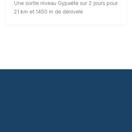
Une sortie niveau Gypaète sur 2 jours pour
21 km et 1450 m de dénivelé