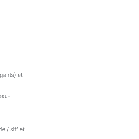
gants) et
eau-
 / sifflet