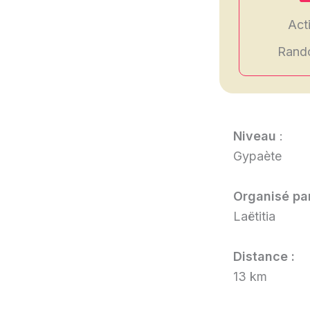
Acti
Rand
Niveau
:
Gypaète
Organisé par
Laëtitia
Distance :
13 km