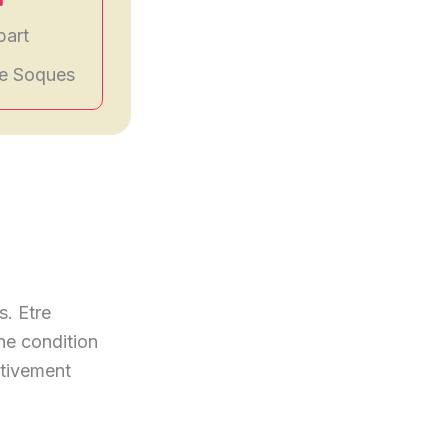
part
de Soques
s. Etre
ne condition
ativement